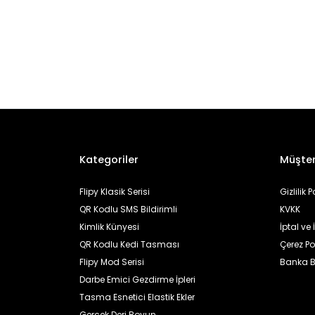
Kategoriler
Müşter
Flipy Klasik Serisi
Gizlilik P
QR Kodlu SMS Bildirimli
KVKK
Kimlik Künyesi
İptal ve
QR Kodlu Kedi Tasması
Çerez Pol
Flipy Mod Serisi
Banka Bi
Darbe Emici Gezdirme İpleri
Tasma Esnetici Elastik Ekler
Gerçek Deri Boyun