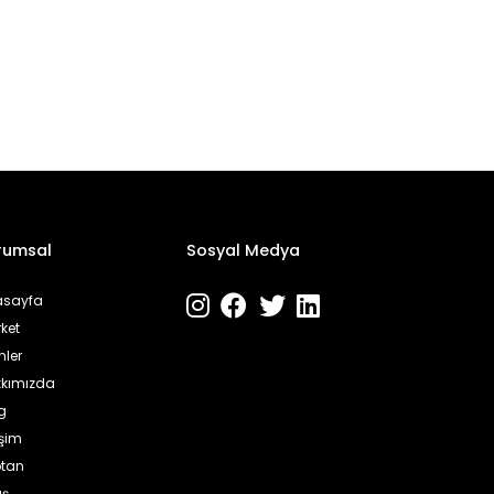
rumsal
Sosyal Medya
asayfa
ket
nler
kımızda
g
işim
ptan
ış