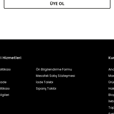
ÜYE OL
i Hizmetleri
Ku
olitikası
Ön Bilgilendirme Formu
An
Mesafeli Satış Sözleşmesi
Mar
 İade
İade Talebi
Ürü
itikası
Sipariş Takibi
Hak
lgileri
Blo
İlet
To
Sat