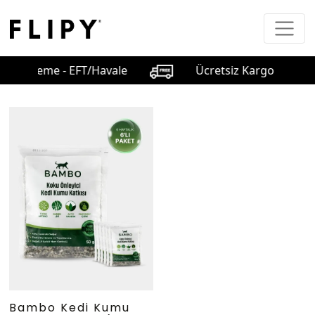
ıda Ödeme - EFT/Havale
Ücretsiz Kargo - Koşulsuz
Bambo Kedi Kumu