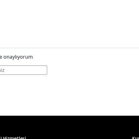
 onaylıyorum
i Hizmetleri
Ku