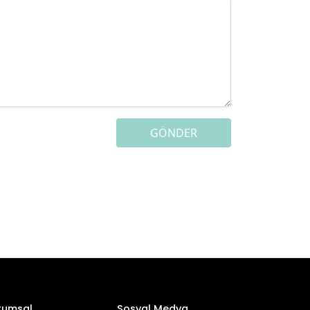
GÖNDER
rumsal
Sosyal Medya