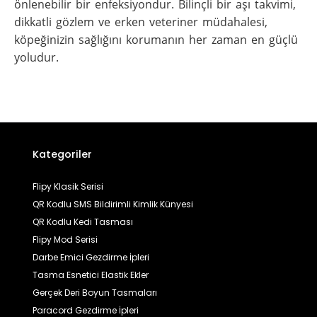
önlenebilir bir enfeksiyondur. Bilinçli bir aşı takvimi,
dikkatli gözlem ve erken veteriner müdahalesi,
köpeğinizin sağlığını korumanın her zaman en güçlü
yoludur.
Kategoriler
Flipy Klasik Serisi
QR Kodlu SMS Bildirimli Kimlik Künyesi
QR Kodlu Kedi Tasması
Flipy Mod Serisi
Darbe Emici Gezdirme İpleri
Tasma Esnetici Elastik Ekler
Gerçek Deri Boyun Tasmaları
Paracord Gezdirme İpleri