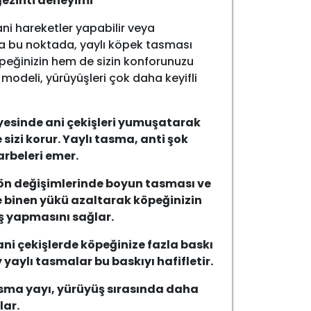
ezinti deneyimi
ni hareketler yapabilir veya
 da bu noktada, yaylı köpek tasması
peğinizin hem de sizin konforunuzu
modeli, yürüyüşleri çok daha keyifli
esinde ani çekişleri yumuşatarak
sizi korur. Yaylı tasma, anti şok
arbeleri emer.
ön değişimlerinde boyun tasması ve
 binen yükü azaltarak köpeğinizin
ş yapmasını sağlar.
ni çekişlerde köpeğinize fazla baskı
 yaylı tasmalar bu baskıyı hafifletir.
asma yayı, yürüyüş sırasında daha
lar.