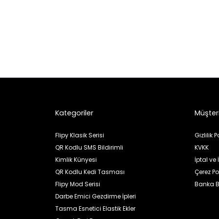
Kategoriler
Müşteri
Flipy Klasik Serisi
Gizlilik P
QR Kodlu SMS Bildirimli
KVKK
Kimlik Künyesi
İptal ve
QR Kodlu Kedi Tasması
Çerez Pol
Flipy Mod Serisi
Banka Bi
Darbe Emici Gezdirme İpleri
Tasma Esnetici Elastik Ekler