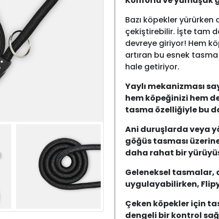
Konforlu ve yumuşak g
Bazı köpekler yürürken a
çekiştirebilir. İşte tam
devreye giriyor! Hem kö
artıran bu esnek tasma 
hale getiriyor.
Yaylı mekanizması say
hem köpeğinizi hem de 
tasma özelliğiyle bu d
Ani duruşlarda veya y
göğüs tasması üzerine
daha rahat bir yürüyü
Geleneksel tasmalar, a
uygulayabilirken, Flipy
Çeken köpekler için t
dengeli bir kontrol sağ